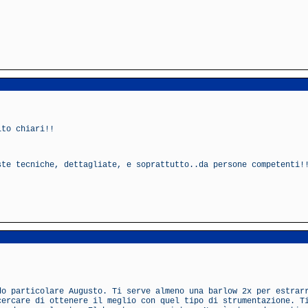
lto chiari!!
ste tecniche, dettagliate, e soprattutto..da persone competenti
do particolare Augusto. Ti serve almeno una barlow 2x per estrar
cercare di ottenere il meglio con quel tipo di strumentazione. T