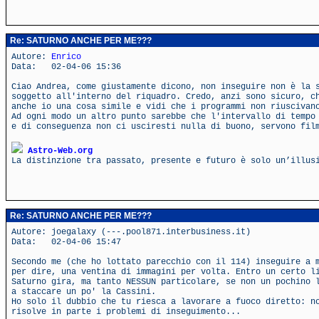
Re: SATURNO ANCHE PER ME???
Autore:
Enrico
Data: 02-04-06 15:36
Ciao Andrea, come giustamente dicono, non inseguire non è la 
soggetto all'interno del riquadro. Credo, anzi sono sicuro, c
anche io una cosa simile e vidi che i programmi non riuscivan
Ad ogni modo un altro punto sarebbe che l'intervallo di tempo
e di conseguenza non ci usciresti nulla di buono, servono fil
Astro-Web.org
La distinzione tra passato, presente e futuro è solo un’illus
Re: SATURNO ANCHE PER ME???
Autore: joegalaxy (---.pool871.interbusiness.it)
Data: 02-04-06 15:47
Secondo me (che ho lottato parecchio con il 114) inseguire a 
per dire, una ventina di immagini per volta. Entro un certo l
Saturno gira, ma tanto NESSUN particolare, se non un pochino 
a staccare un po' la Cassini.
Ho solo il dubbio che tu riesca a lavorare a fuoco diretto: n
risolve in parte i problemi di inseguimento...