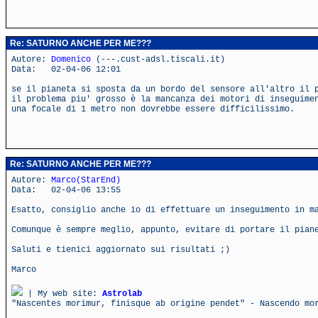
Re: SATURNO ANCHE PER ME???
Autore:
Domenico
(---.cust-adsl.tiscali.it)
Data: 02-04-06 12:01
se il pianeta si sposta da un bordo del sensore all'altro il 
il problema piu' grosso è la mancanza dei motori di inseguime
una focale di 1 metro non dovrebbe essere difficilissimo.
Re: SATURNO ANCHE PER ME???
Autore:
Marco(StarEnd)
Data: 02-04-06 13:55
Esatto, consiglio anche io di effettuare un inseguimento in m
Comunque è sempre meglio, appunto, evitare di portare il pian
Saluti e tienici aggiornato sui risultati ;)
Marco
| My web site:
Astrolab
"Nascentes morimur, finisque ab origine pendet" - Nascendo mo