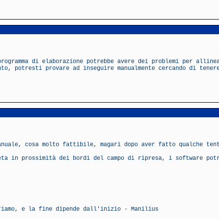
programma di elaborazione potrebbe avere dei problemi per alline
nto, potresti provare ad inseguire manualmente cercando di tener
anuale, cosa molto fattibile, magari dopo aver fatto qualche ten
eta in prossimità dei bordi del campo di ripresa, i software pot
riamo, e la fine dipende dall'inizio - Manilius