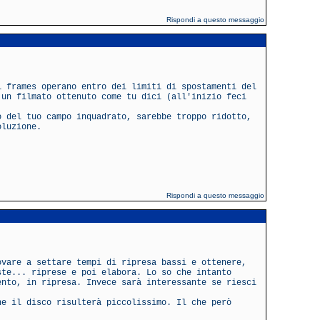
Rispondi a questo messaggio
i frames operano entro dei limiti di spostamenti del
 un filmato ottenuto come tu dici (all'inizio feci
o del tuo campo inquadrato, sarebbe troppo ridotto,
oluzione.
Rispondi a questo messaggio
ovare a settare tempi di ripresa bassi e ottenere,
ste... riprese e poi elabora. Lo so che intanto
ento, in ripresa. Invece sarà interessante se riesci
he il disco risulterà piccolissimo. Il che però