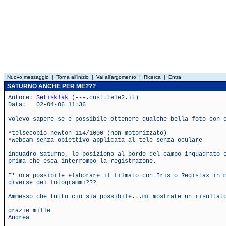
Nuovo messaggio
|
Torna all'inizio
|
Vai all'argomento
|
Ricerca
|
Entra
SATURNO ANCHE PER ME???
Autore:
Setisklak
(---.cust.tele2.it)
Data: 02-04-06 11:36
Volevo sapere se è possibile ottenere qualche bella foto con 
*telsecopio newton 114/1000 (non motorizzato)
*webcam senza obiettivo applicata al tele senza oculare
inquadro Saturno, lo posiziono al bordo del campo inquadrato 
prima che esca interrompo la registrazone.
E' ora possibile elaborare il filmato con Iris o Registax in 
diverse dei fotogrammi???
Ammesso che tutto cio sia possibile...mi mostrate un risultat
grazie mille
Andrea