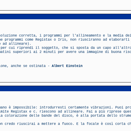
soluzione corretta, i programmi per l'allineamento e la media de
he programmi come Registax o Iris, non riusciranno ad elaborarti
o ad allineare).
 per cui riprendi il soggetto, che si sposta da un capo all'altr
matini superiori ai 2 minuti per avere una immagine di buona ris
ione, anche se ostinata -
Albert Einstein
mano è impossibile: introdurresti certamente vibrazioni. Puoi pr
imite Registax e c. riescono ad allineare. Fai a più riprese que
la colorazione delle bande del disco, è alla portata dello strum
on credo riuscirai a mettere a fuoco. E la focale è così corta c