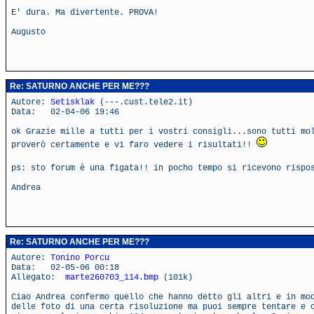
E' dura. Ma divertente. PROVA!
Augusto
Re: SATURNO ANCHE PER ME???
Autore:
Setisklak
(---.cust.tele2.it)
Data: 02-04-06 19:46
ok Grazie mille a tutti per i vostri consigli...sono tutti mo
proverò certamente e vi faro vedere i risultati!!
ps: sto forum è una figata!! in pocho tempo si ricevono rispo
Andrea
Re: SATURNO ANCHE PER ME???
Autore:
Tonino Porcu
Data: 02-05-06 00:18
Allegato:
marte260703_114.bmp
(101k)
Ciao Andrea confermo quello che hanno detto gli altri e in mo
delle foto di una certa risoluzione ma puoi sempre tentare e 