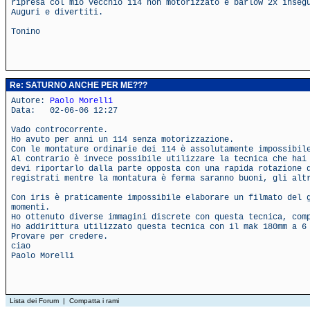
ripresa col mio vecchio 114 non motorizzato e barlow 2x inseg
Auguri e divertiti.
Tonino
Re: SATURNO ANCHE PER ME???
Autore:
Paolo Morelli
Data: 02-06-06 12:27
Vado controcorrente.
Ho avuto per anni un 114 senza motorizzazione.
Con le montature ordinarie dei 114 è assolutamente impossibil
Al contrario è invece possibile utilizzare la tecnica che hai
devi riportarlo dalla parte opposta con una rapida rotazione 
registrati mentre la montatura è ferma saranno buoni, gli alt
Con iris è praticamente impossibile elaborare un filmato del 
momenti.
Ho ottenuto diverse immagini discrete con questa tecnica, com
Ho addirittura utilizzato questa tecnica con il mak 180mm a 6
Provare per credere.
ciao
Paolo Morelli
Lista dei Forum
|
Compatta i rami