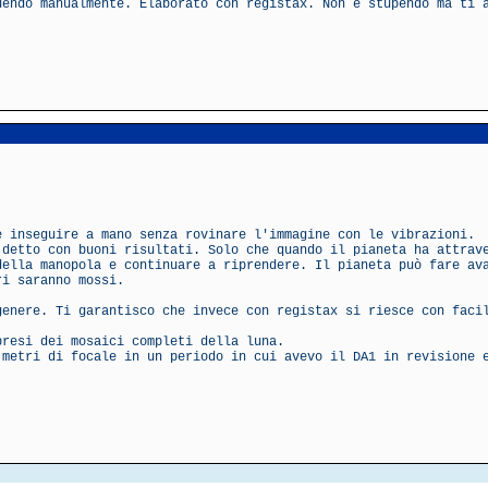
uendo manualmente. Elaborato con registax. Non è stupendo ma ti 
e inseguire a mano senza rovinare l'immagine con le vibrazioni.
 detto con buoni risultati. Solo che quando il pianeta ha attrav
della manopola e continuare a riprendere. Il pianeta può fare av
ri saranno mossi.
genere. Ti garantisco che invece con registax si riesce con faci
presi dei mosaici completi della luna.
 metri di focale in un periodo in cui avevo il DA1 in revisione 