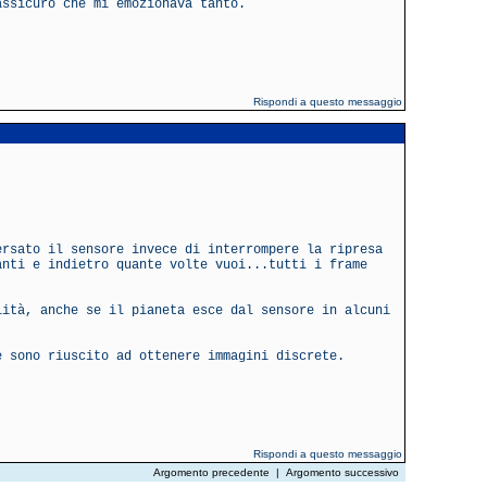
assicuro che mi emozionava tanto.
Rispondi a questo messaggio
ersato il sensore invece di interrompere la ripresa
anti e indietro quante volte vuoi...tutti i frame
lità, anche se il pianeta esce dal sensore in alcuni
e sono riuscito ad ottenere immagini discrete.
Rispondi a questo messaggio
Argomento precedente
|
Argomento successivo